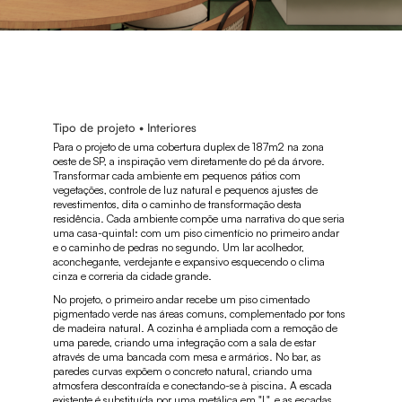
Tipo de projeto • Interiores
Para o projeto de uma cobertura duplex de 187m2 na zona
oeste de SP, a inspiração vem diretamente do pé da árvore.
Transformar cada ambiente em pequenos pátios com
vegetações, controle de luz natural e pequenos ajustes de
revestimentos, dita o caminho de transformação desta
residência. Cada ambiente compõe uma narrativa do que seria
uma casa-quintal: com um piso cimentício no primeiro andar
e o caminho de pedras no segundo. Um lar acolhedor,
aconchegante, verdejante e expansivo esquecendo o clima
cinza e correria da cidade grande.
No projeto, o primeiro andar recebe um piso cimentado
pigmentado verde nas áreas comuns, complementado por tons
de madeira natural. A cozinha é ampliada com a remoção de
uma parede, criando uma integração com a sala de estar
através de uma bancada com mesa e armários. No bar, as
paredes curvas expõem o concreto natural, criando uma
atmosfera descontraída e conectando-se à piscina. A escada
existente é substituída por uma metálica em "L", e as escadas